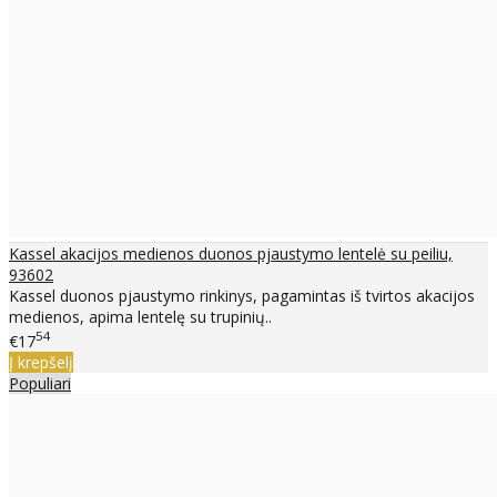
Kassel akacijos medienos duonos pjaustymo lentelė su peiliu,
93602
Kassel duonos pjaustymo rinkinys, pagamintas iš tvirtos akacijos
medienos, apima lentelę su trupinių..
54
€17
Į krepšelį
Populiari