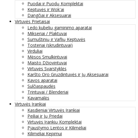
Puodai ir Puodų Komplektai
Keptuvės ir Wok'ai
Dangčiai ir Aksesuarai
Virtuvės Prietaisai
Ledo kubelių gaminimo aparatai
Mikseriai / Plaktuvai
Sumuštinių ir Vaflių Keptuvės
Tosteriai (skrudintuvai)
Virduliai
Mėsos Smulkintuvai
Maisto Džiovintuvai
Virtuvės Svarstyklės
Karšto Oro Gruzdintuvės ir Jų Aksesuarai
Kavos aparatai
Sulčiaspaudės
Trintuvai / Blenderiai
Kavamalės
Virtuvės Įrankiai
Kasdieniai Virtuvės Įrankiai
Peiliai ir Jų Priedai
Virtuvės Įrankių Komplektai
Pjaustymo Lentos ir Kilimėliai
Kilimėliai Kepimui