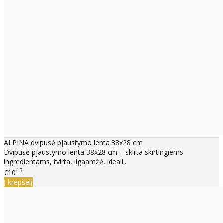
ALPINA dvipusė pjaustymo lenta 38x28 cm
Dvipusė pjaustymo lenta 38x28 cm – skirta skirtingiems
ingredientams, tvirta, ilgaamžė, ideali..
45
€10
Į krepšelį