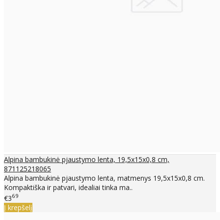
Alpina bambukinė pjaustymo lenta, 19,5x15x0,8 cm,
871125218065
Alpina bambukinė pjaustymo lenta, matmenys 19,5x15x0,8 cm.
Kompaktiška ir patvari, idealiai tinka ma..
69
€3
Į krepšelį