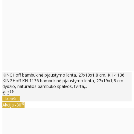
KINGHoff bambukinė pjaustymo lenta, 27x19x1,8 cm, KH-1136
KINGHoff KH-1136 bambukinė pjaustymo lenta, 27x19x1,8 cm
dydžio, natūralios bambuko spalvos, tvirta,..
69
€13
Į krepšelį
%
Akcija
-30