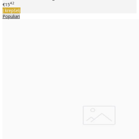
42
€15
Į krepšelį
Populiari