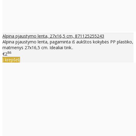
Alpina pjaustymo lenta, 27x16,5 cm, 871125255243
Alpina pjaustymo lenta, pagaminta iš aukštos kokybės PP plastiko,
matmenys 27x16,5 cm. Idealiai tink..
86
€2
Į krepšelį