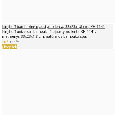
Kinghoff bambukinė pjaustymo lenta, 33x23x1,8 cm, KH-1141
Kinghoff universali bambukinė pjaustymo lenta KH-1141,
matmenys 33x23x1,8 cm, natūralios bambuko spa..
31
87
€8
€11
Į krepšelį