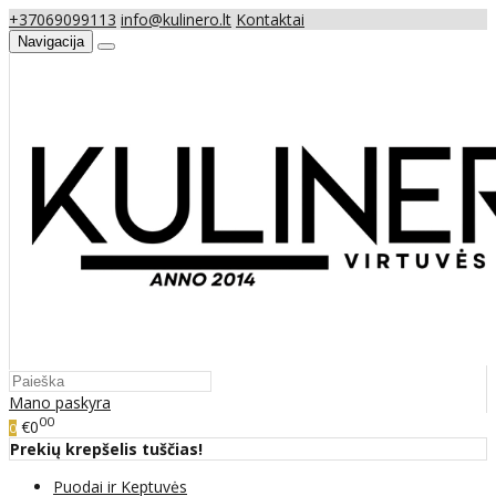
+37069099113
info@kulinero.lt
Kontaktai
Navigacija
Mano paskyra
00
€0
0
Prekių krepšelis tuščias!
Puodai ir Keptuvės