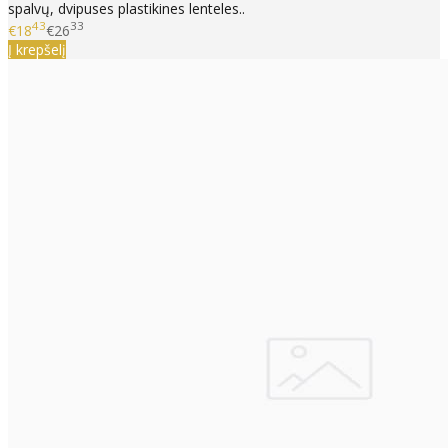
spalvų, dvipuses plastikines lenteles..
43
33
€18
€26
Į krepšelį