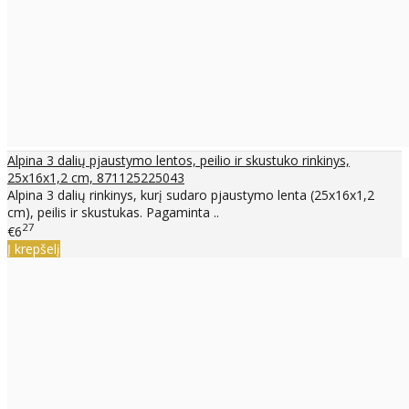
Alpina 3 dalių pjaustymo lentos, peilio ir skustuko rinkinys,
25x16x1,2 cm, 871125225043
Alpina 3 dalių rinkinys, kurį sudaro pjaustymo lenta (25x16x1,2
cm), peilis ir skustukas. Pagaminta ..
27
€6
Į krepšelį