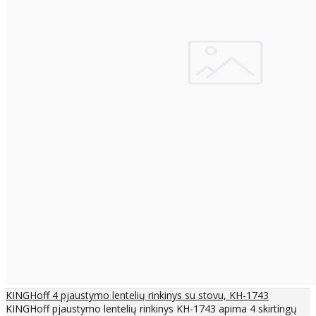
KINGHoff 4 pjaustymo lentelių rinkinys su stovu, KH-1743
KINGHoff pjaustymo lentelių rinkinys KH-1743 apima 4 skirtingų