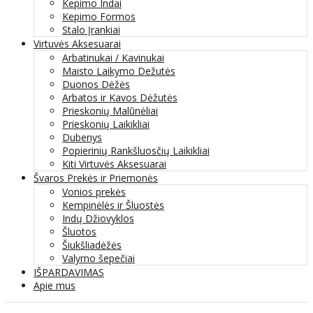
Kepimo Indai
Kepimo Formos
Stalo Įrankiai
Virtuvės Aksesuarai
Arbatinukai / Kavinukai
Maisto Laikymo Dežutės
Duonos Dėžės
Arbatos ir Kavos Dėžutės
Prieskonių Malūnėliai
Prieskonių Laikikliai
Dubenys
Popierinių Rankšluosčių Laikikliai
Kiti Virtuvės Aksesuarai
Švaros Prekės ir Priemonės
Vonios prekės
Kempinėlės ir Šluostės
Indų Džiovyklos
Šluotos
Šiukšliadėžės
Valymo šepečiai
IŠPARDAVIMAS
Apie mus