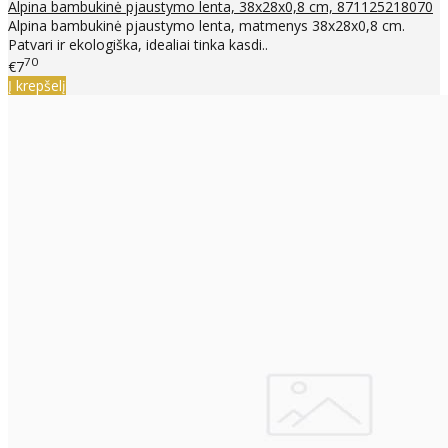
Alpina bambukinė pjaustymo lenta, 38x28x0,8 cm, 871125218070
Alpina bambukinė pjaustymo lenta, matmenys 38x28x0,8 cm.
Patvari ir ekologiška, idealiai tinka kasdi..
70
€7
Į krepšelį