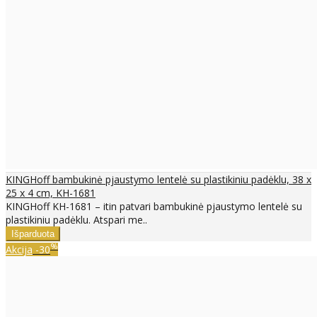
KINGHoff bambukinė pjaustymo lentelė su plastikiniu padėklu, 38 x
25 x 4 cm, KH-1681
KINGHoff KH-1681 – itin patvari bambukinė pjaustymo lentelė su
plastikiniu padėklu. Atspari me..
%
Akcija
-30