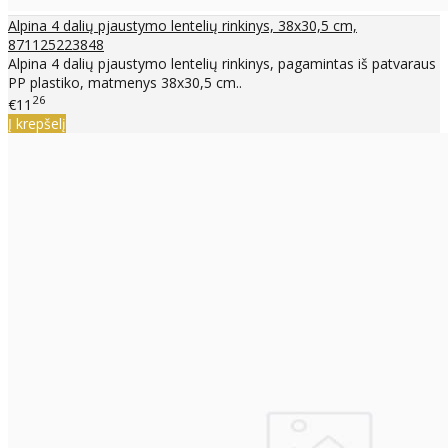
Alpina 4 dalių pjaustymo lentelių rinkinys, 38x30,5 cm,
871125223848
Alpina 4 dalių pjaustymo lentelių rinkinys, pagamintas iš patvaraus
PP plastiko, matmenys 38x30,5 cm..
26
€11
Į krepšelį