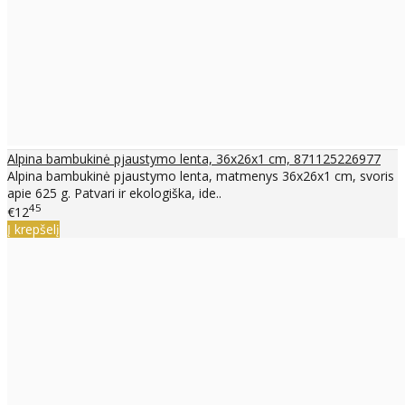
Alpina bambukinė pjaustymo lenta, 36x26x1 cm, 871125226977
Alpina bambukinė pjaustymo lenta, matmenys 36x26x1 cm, svoris
apie 625 g. Patvari ir ekologiška, ide..
45
€12
Į krepšelį