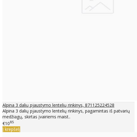
Alpina 3 dalių pjaustymo lentelių rinkinys, 871125224528
Alpina 3 dalių pjaustymo lentelių rinkinys, pagamintas iš patvarių
medžiagų, skirtas įvairiems maist..
85
€10
Į krepšelį