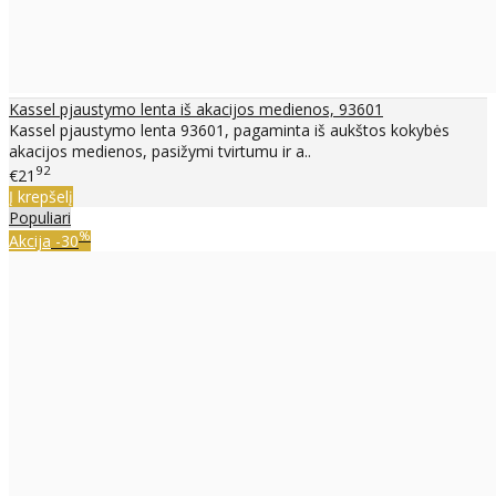
Kassel pjaustymo lenta iš akacijos medienos, 93601
Kassel pjaustymo lenta 93601, pagaminta iš aukštos kokybės
akacijos medienos, pasižymi tvirtumu ir a..
92
€21
Į krepšelį
Populiari
%
Akcija
-30