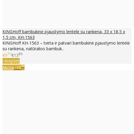
KINGHoff bambukinė pjaustymo lentelė su rankena, 33 x 18,5 x
1,5 cm, KH-1563
KINGHoff KH-1563 – tvirta ir patvari bambukinė pjaustymo lentelė
su rankena, natūralios bambuk..
70
85
€9
€13
Į krepšelį
%
Akcija
-15